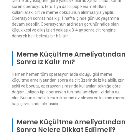
Meme büyüklüğüne göre yaklaşık olarak 2,5 ila 4 saat kadar
süren operasyon, ters T ya da lolipop kesi metotları
kullanılarak, cilt ve meme dokusunun alınmasıyla yapılır.
Operasyon sonrasında kişi 1 hafta içinde günlük yaşamına
devam edebilir. Operasyonun ardından görünür hâlde olan
küçük kesi ve dikiş izleri yaklaşık 3-4 ay sonra cilt rengine
dönerek belli belirsiz bir hâl alır.
Meme Küçültme Ameliyatından
Sonra İz Kalır mı?
Hemen hemen tüm operasyonlarda olduğu gibi meme
küçültme ameliyatından sonra da cilt üzerinde iz kalabilir. İzin
şekli ve boyutu, operasyon sırasında kullanılan tekniğe göre
değişir. Lolipop tipi operasyon türünde ameliyat izi daha az
olur. Bunun sebebi, kesi miktarının az olması ve kesinin meme
başı çevresinde olmasıdır.
Meme Küçültme Ameliyatından
Sonra Nelere Dikkat Edilmeli?